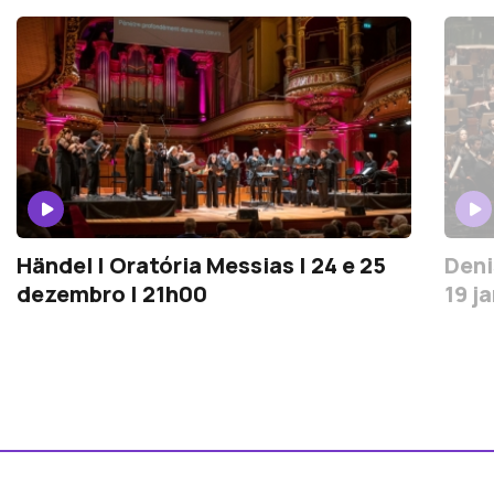
Händel | Oratória Messias | 24 e 25
Deni
dezembro | 21h00
19 j