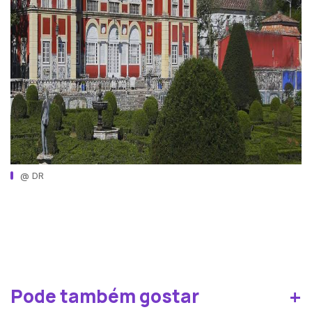
@ DR
+
Pode também gostar