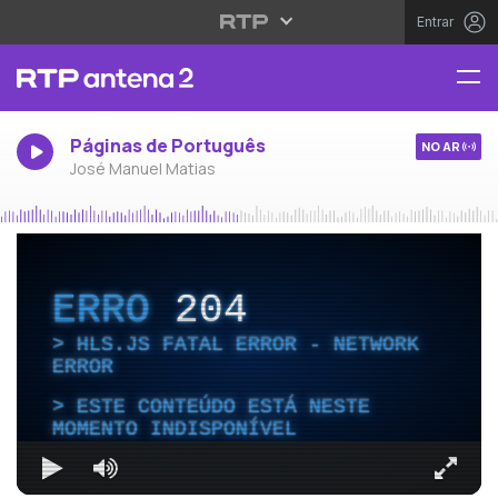
Entrar
Páginas de Português
NO AR
José Manuel Matias
ERRO
204
HLS.JS FATAL ERROR - NETWORK
ERROR
ESTE CONTEÚDO ESTÁ NESTE
MOMENTO INDISPONÍVEL