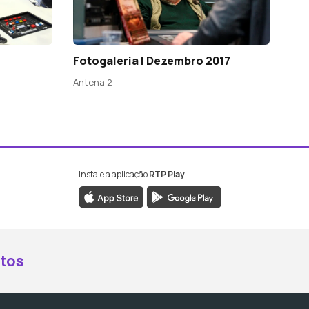
Fotogaleria | Dezembro 2017
Antena 2
Instale a aplicação
RTP Play
book da RTP Antena 2
nstagram da RTP Antena 2
ao YouTube da RTP Antena 2
er ao X da RTP Antena 2
tos