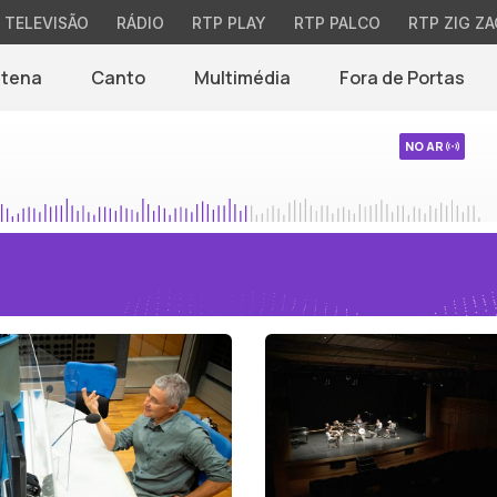
TELEVISÃO
RÁDIO
RTP PLAY
RTP PALCO
RTP ZIG ZA
ntena
Canto
Multimédia
Fora de Portas
NO AR