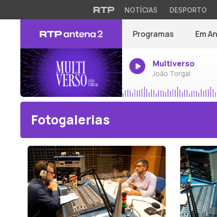
NOTÍCIAS
DESPORTO
Programas
Em A
Multiverso
João Torgal
Fotogalerias