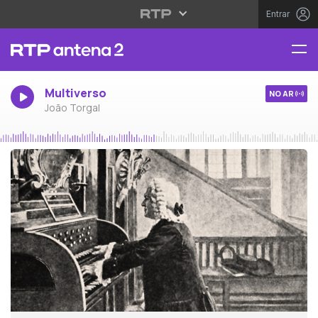
Entrar
Multiverso
NO AR
João Torgal