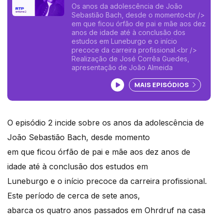
Os anos da adolescência de João
Sebastião Bach, desde o momento<br />
em que ficou órfão de pai e mãe aos dez
anos de idade até à conclusão dos
estudos em Luneburgo e o início
precoce da carreira profissional.<br />
Realização de José Corrêa Guedes,
apresentação de João Almeida
Ouvir podcast
MAIS EPISÓDIOS
O episódio 2 incide sobre os anos da adolescência de
João Sebastião Bach, desde momento
em que ficou órfão de pai e mãe aos dez anos de
idade até à conclusão dos estudos em
Luneburgo e o início precoce da carreira profissional.
Este período de cerca de sete anos,
abarca os quatro anos passados em Ohrdruf na casa