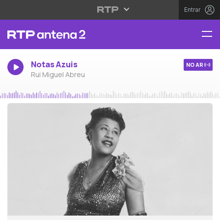
Entrar
Notas Azuis
NO AR
Rui Miguel Abreu