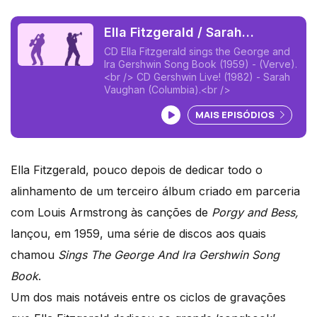
Ella Fitzgerald / Sarah
Vaughan
CD Ella Fitzgerald sings the George and
Ira Gershwin Song Book (1959) - (Verve).
<br /> CD Gershwin Live! (1982) - Sarah
Vaughan (Columbia).<br />
Ouvir podcast
MAIS EPISÓDIOS
Ella Fitzgerald, pouco depois de dedicar todo o
alinhamento de um terceiro álbum criado em parceria
com Louis Armstrong às canções de
Porgy and Bess,
lançou, em 1959, uma série de discos aos quais
chamou
Sings The George And Ira Gershwin Song
Book
.
Um dos mais notáveis entre os ciclos de gravações