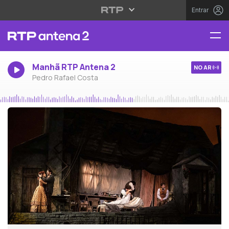
Entrar
Manhã RTP Antena 2
NO AR
Pedro Rafael Costa