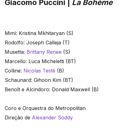
Giacomo Puccini |
La Bohème
Mimì: Kristina Mkhitaryan (S)
Rodolfo: Joseph Calleja (T)
Musetta:
Brittany Renee
(S)
Marcello: Luca Micheletti (BT)
Colline:
Nicolas Testé
(B)
Schaunard: Gihoon Kim (BT)
Benoît e Alcindoro: Donald Maxwell (B)
Coro e Orquestra do Metropolitan
Direção de
Alexander Soddy