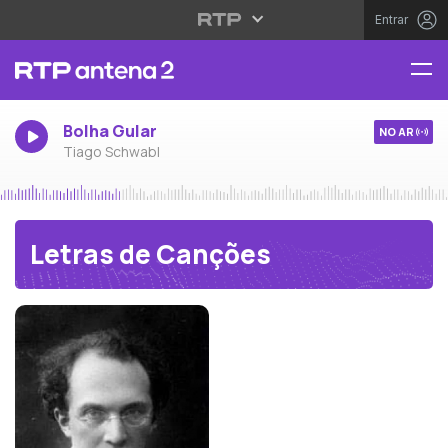
Entrar
Bolha Gular
NO AR
Tiago Schwabl
Letras de Canções