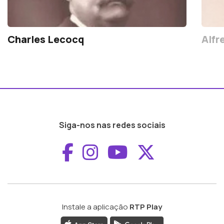
Charles Lecocq
Alfr
Siga-nos nas redes sociais
Aceder ao Faceboo
Aceder ao Inst
Aceder ao 
Aceder a
Instale a aplicação
RTP Play