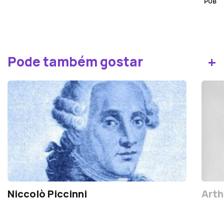
PUB
+
Pode também gostar
Niccolò Piccinni
Arth