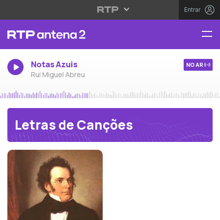
Entrar
Notas Azuis
NO AR
Rui Miguel Abreu
Letras de Canções