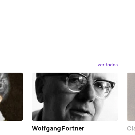
ver todos
Wolfgang Fortner
Cl