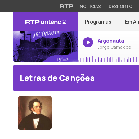
NOTÍCIAS
DESPORTO
Programas
Em A
Argonauta
Jorge Carnaxide
Letras de Canções
Franz Schubert