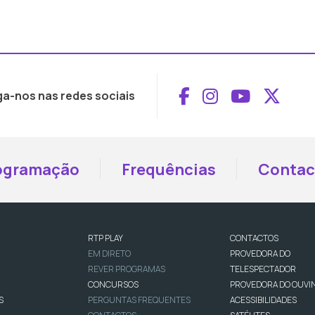
Aceder ao Face
Aceder ao I
Aceder 
Aced
ga-nos nas redes sociais
ogramação
Frequências
Contac
RTP PLAY
CONTACTOS
EM DIRETO
PROVEDORA DO
REVER PROGRAMAS
TELESPECTADOR
CONCURSOS
PROVEDORA DO OUVI
S
PERGUNTAS FREQUENTES
ACESSIBILIDADES