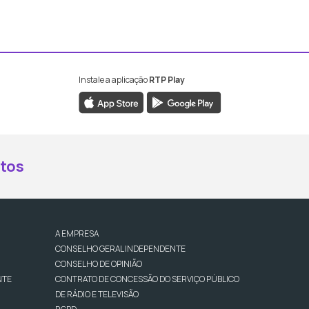
Instale a aplicação
RTP Play
book da RTP Antena 2
nstagram da RTP Antena 2
ao YouTube da RTP Antena 2
er ao X da RTP Antena 2
tos
A EMPRESA
CONSELHO GERAL INDEPENDENTE
CONSELHO DE OPINIÃO
NTE
CONTRATO DE CONCESSÃO DO SERVIÇO PÚBLICO
DE RÁDIO E TELEVISÃO