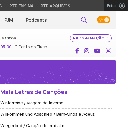
G
RTP ENSINA
RTP ARQUIVOS
Entrar
PJM
Podcasts
Pesquisar
já tocou
PROGRAMAÇÃO
03:00
O Canto do Blues
Facebook
Instagram
YouTube
X (Twi
Mais Letras de Canções
Winterreise / Viagem de Inverno
Willkommen und Abschied / Bem-vinda e Adeus
Wiegenlied / Canção de embalar