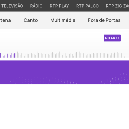
TELEVISÃO
RÁDIO
RTP PLAY
RTP PALCO
RTP ZIG ZA
ntena
Canto
Multimédia
Fora de Portas
NO AR