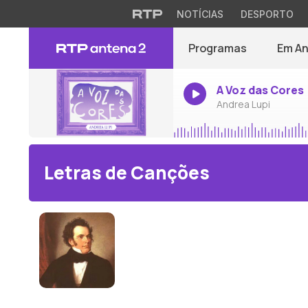
NOTÍCIAS
DESPORTO
Programas
Em A
A Voz das Cores
Andrea Lupi
Letras de Canções
Franz Schubert