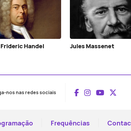
Frideric Handel
Jules Massenet
Aceder ao Face
Aceder ao I
Aceder 
Aced
ga-nos nas redes sociais
ogramação
Frequências
Contac