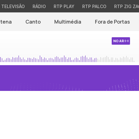
TELEVISÃO
RÁDIO
RTP PLAY
RTP PALCO
RTP ZIG ZA
ntena
Canto
Multimédia
Fora de Portas
NO AR