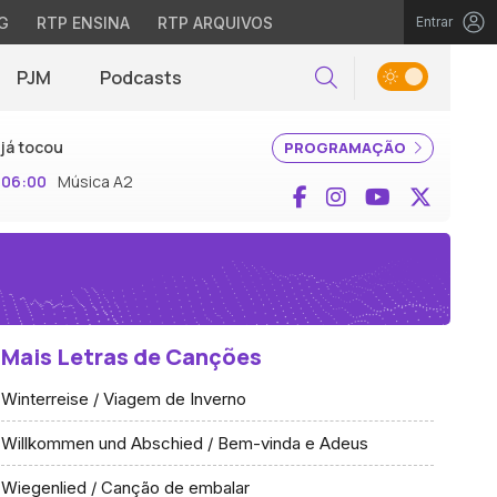
G
RTP ENSINA
RTP ARQUIVOS
Entrar
PJM
Podcasts
Pesquisar
já tocou
PROGRAMAÇÃO
06:00
Música A2
Facebook
Instagram
YouTube
X (Twi
Mais Letras de Canções
Winterreise / Viagem de Inverno
Willkommen und Abschied / Bem-vinda e Adeus
Wiegenlied / Canção de embalar