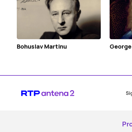
Bohuslav Martinu
George 
Si
Pr