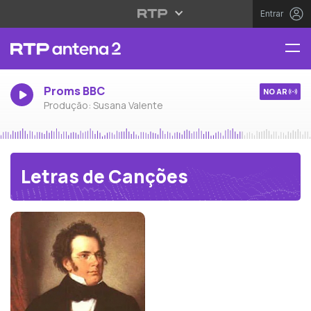
Entrar
Proms BBC
NO AR
Produção: Susana Valente
Letras de Canções