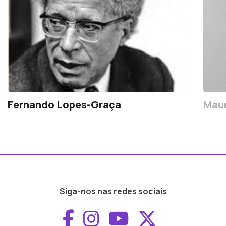
Fernando Lopes-Graça
Maur
Siga-nos nas redes sociais
Aceder ao Faceboo
Aceder ao Inst
Aceder ao 
Aceder a