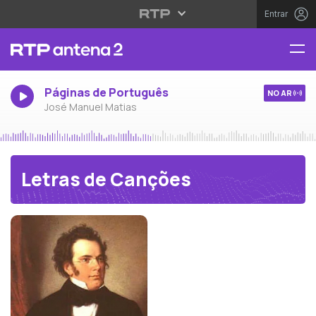
Entrar
Páginas de Português
NO AR
José Manuel Matias
Letras de Canções