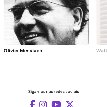
Olivier Messiaen
Walt
Siga-nos nas redes sociais
Aceder ao Faceboo
Aceder ao Inst
Aceder ao 
Aceder a