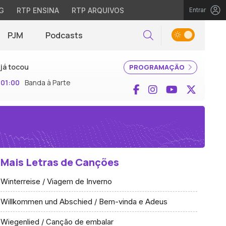
G
RTP ENSINA
RTP ARQUIVOS
Entrar
PJM
Podcasts
Pesquisar
já tocou
PROGRAMAÇÃO
01:00
Banda à Parte
Facebook
Instagram
YouTube
X (Twi
Mais Letras de Canções
Winterreise / Viagem de Inverno
Willkommen und Abschied / Bem-vinda e Adeus
Wiegenlied / Canção de embalar