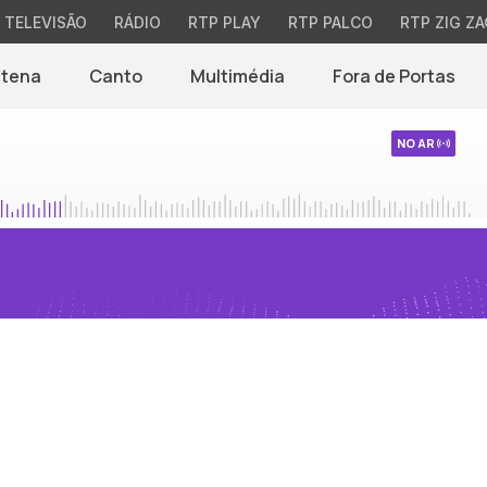
TELEVISÃO
RÁDIO
RTP PLAY
RTP PALCO
RTP ZIG ZA
ntena
Canto
Multimédia
Fora de Portas
NO AR