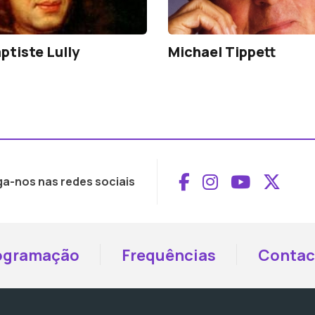
ptiste Lully
Michael Tippett
Aceder ao Face
Aceder ao I
Aceder 
Aced
ga-nos nas redes sociais
ogramação
Frequências
Contac