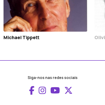
Michael Tippett
Oliv
Siga-nos nas redes sociais
Aceder ao Faceboo
Aceder ao Inst
Aceder ao 
Aceder a