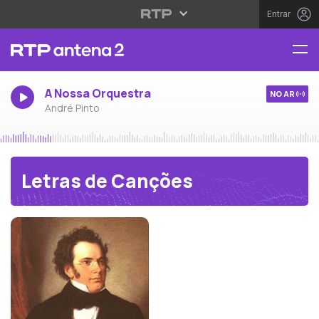
Entrar
A Nossa Orquestra
NO AR
André Pinto
Letras de Canções