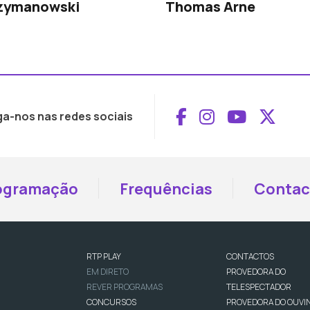
Szymanowski
Thomas Arne
Aceder ao Face
Aceder ao I
Aceder 
Aced
ga-nos nas redes sociais
ogramação
Frequências
Contac
RTP PLAY
CONTACTOS
EM DIRETO
PROVEDORA DO
REVER PROGRAMAS
TELESPECTADOR
CONCURSOS
PROVEDORA DO OUVI