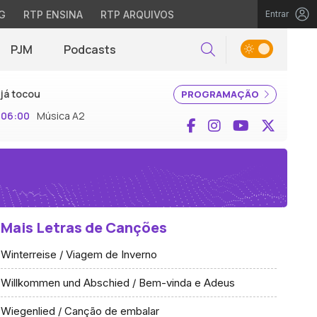
G
RTP ENSINA
RTP ARQUIVOS
Entrar
PJM
Podcasts
Pesquisar
já tocou
PROGRAMAÇÃO
06:00
Música A2
Facebook
Instagram
YouTube
X (Twi
Mais Letras de Canções
Winterreise / Viagem de Inverno
Willkommen und Abschied / Bem-vinda e Adeus
Wiegenlied / Canção de embalar