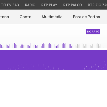
TELEVISÃO
RÁDIO
RTP PLAY
RTP PALCO
RTP ZIG ZA
ntena
Canto
Multimédia
Fora de Portas
NO AR