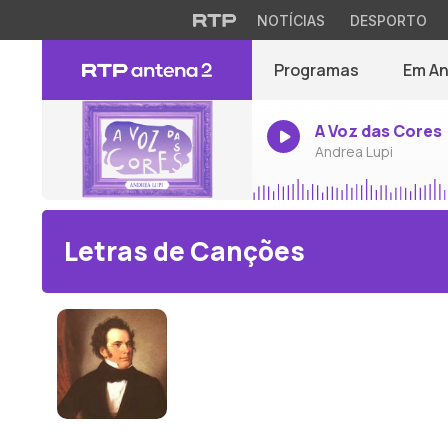
NOTÍCIAS
DESPORTO
Programas
Em A
A Voz das Cores
Andrea Lupi
Letras de Canções
Franz Schubert