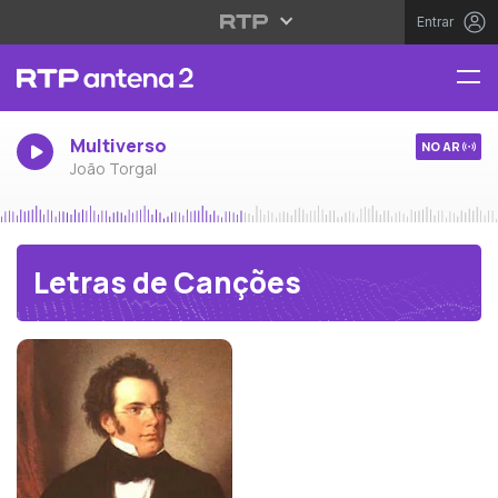
Entrar
Multiverso
NO AR
João Torgal
Letras de Canções