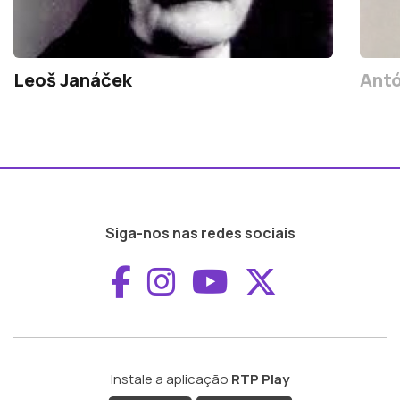
Leoš Janáček
Antó
Siga-nos nas redes sociais
Aceder ao Faceboo
Aceder ao Inst
Aceder ao 
Aceder a
Instale a aplicação
RTP Play