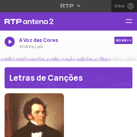
Entrar
A Voz das Cores
NO AR
Andrea Lupi
Letras de Canções