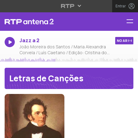
Entrar
Jazz a 2
NO AR
João Moreira dos Santos / Maria Alexandra
Corvela / Luís Caetano / Edição: Cristina do
Carmo
Letras de Canções