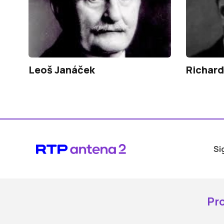
Leoš Janáček
Richard
Si
Pr