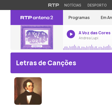
NOTÍCIAS
DESPORTO
Programas
Em A
A Voz das Cores
Andrea Lupi
Letras de Canções
Franz Schubert