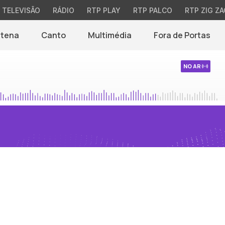
TELEVISÃO
RÁDIO
RTP PLAY
RTP PALCO
RTP ZIG ZA
ntena
Canto
Multimédia
Fora de Portas
NO AR