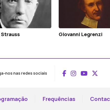
 Strauss
Giovanni Legrenzi
Aceder ao Face
Aceder ao I
Aceder 
Aced
ga-nos nas redes sociais
ogramação
Frequências
Contac