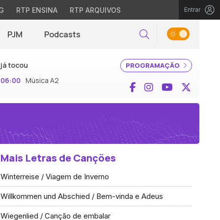
G
RTP ENSINA
RTP ARQUIVOS
Entrar
PJM
Podcasts
Pesquisar
já tocou
PROGRAMAÇÃO
06:00
Música A2
Facebook
Instagram
YouTube
X (Twi
Mais Letras de Canções
Winterreise / Viagem de Inverno
Willkommen und Abschied / Bem-vinda e Adeus
Wiegenlied / Canção de embalar