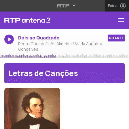
Entrar
Dois ao Quadrado
NO AR
Pedro Coelho / Inês Almeida / Maria Augusta
Gonçalves
Letras de Canções