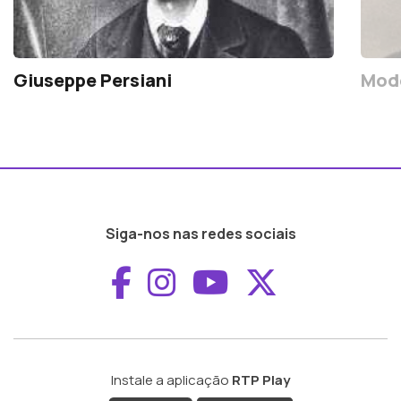
Giuseppe Persiani
Mod
Siga-nos nas redes sociais
Aceder ao Faceboo
Aceder ao Inst
Aceder ao 
Aceder a
Instale a aplicação
RTP Play