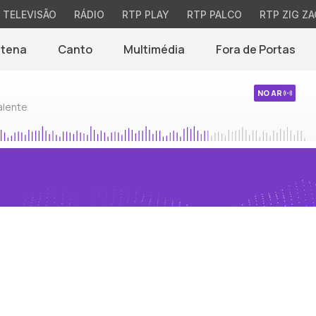
TELEVISÃO
RÁDIO
RTP PLAY
RTP PALCO
RTP ZIG ZA
ntena
Canto
Multimédia
Fora de Portas
NO AR
alente