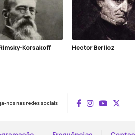
 Rimsky-Korsakoff
Hector Berlioz
Aceder ao Face
Aceder ao I
Aceder 
Aced
ga-nos nas redes sociais
ogramação
Frequências
Contac