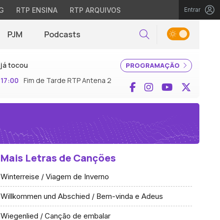
G
RTP ENSINA
RTP ARQUIVOS
Entrar
PJM
Podcasts
Pesquisar
já tocou
PROGRAMAÇÃO
17:00
Fim de Tarde RTP Antena 2
Facebook
Instagram
YouTube
X (Twi
Mais Letras de Canções
Winterreise / Viagem de Inverno
Willkommen und Abschied / Bem-vinda e Adeus
Wiegenlied / Canção de embalar