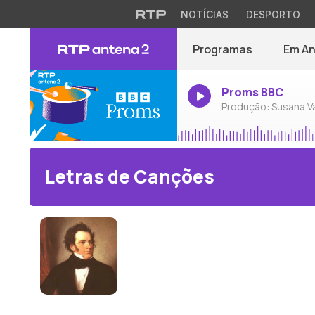
NOTÍCIAS
DESPORTO
Programas
Em A
Proms BBC
Produção: Susana V
Letras de Canções
Franz Schubert