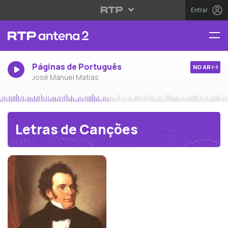
Entrar
Páginas de Português
NO AR
José Manuel Matias
Letras de Canções