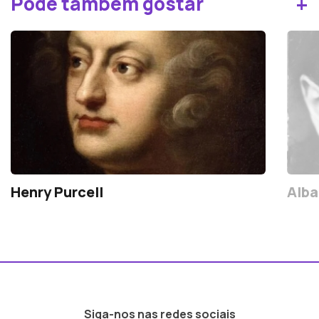
+
Pode também gostar
Henry Purcell
Alba
Siga-nos nas redes sociais