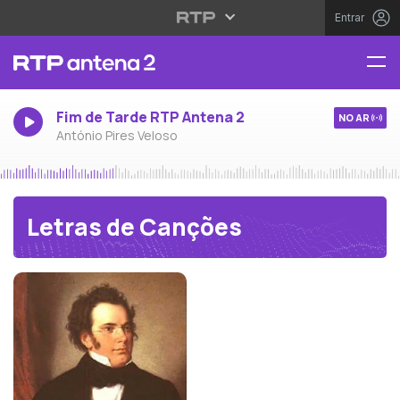
Entrar
Fim de Tarde RTP Antena 2
NO AR
António Pires Veloso
Letras de Canções