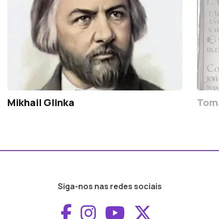
Mikhail Glinka
Tomá
Siga-nos nas redes sociais
Aceder ao Faceboo
Aceder ao Inst
Aceder ao 
Aceder a