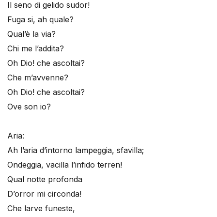
Il seno di gelido sudor!
Fuga si, ah quale?
Qual’è la via?
Chi me l’addita?
Oh Dio! che ascoltai?
Che m’avvenne?
Oh Dio! che ascoltai?
Ove son io?
Aria:
Ah l’aria d’intorno lampeggia, sfavilla;
Ondeggia, vacilla l’infido terren!
Qual notte profonda
D’orror mi circonda!
Che larve funeste,