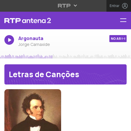
Entrar
Argonauta
NO AR
Jorge Carnaxide
Letras de Canções