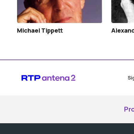
Michael Tippett
Alexand
Si
Pr