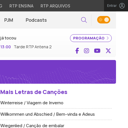
G
RTP ENSINA
RTP ARQUIVOS
Entrar
PJM
Podcasts
Pesquisar
já tocou
PROGRAMAÇÃO
13:00
Tarde RTP Antena 2
Facebook
Instagram
YouTube
X (Twi
Mais Letras de Canções
Winterreise / Viagem de Inverno
Willkommen und Abschied / Bem-vinda e Adeus
Wiegenlied / Canção de embalar