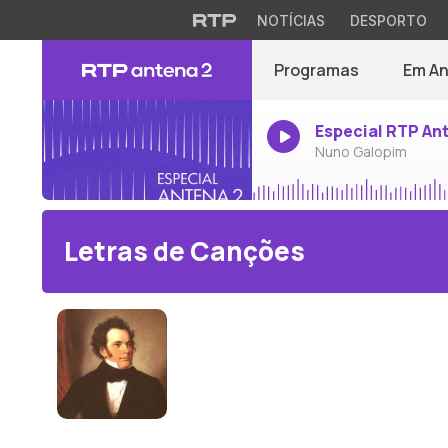
NOTÍCIAS
DESPORTO
Programas
Em A
Especial RTP An
Nuno Galopim
Letras de Canções
Franz Schubert