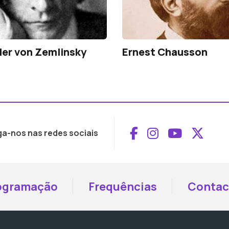
er von Zemlinsky
Ernest Chausson
Aceder ao Face
Aceder ao I
Aceder 
Aced
ga-nos nas redes sociais
ogramação
Frequências
Contac