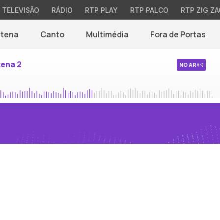
TELEVISÃO
RÁDIO
RTP PLAY
RTP PALCO
RTP ZIG ZA
ntena
Canto
Multimédia
Fora de Portas
tena 2
NO AR