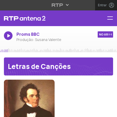
Entrar
Proms BBC
NO AR
Produção: Susana Valente
Letras de Canções