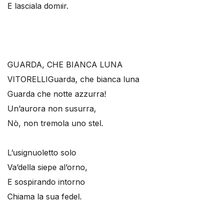
E lasciala domıir.
GUARDA, CHE BIANCA LUNA
VITORELLI
Guarda, che bianca luna
Guarda che notte azzurra!
Un’aurora non susurra,
Nò, non tremola uno stel.
L’usignuoletto solo
Va’della siepe al’orno,
E sospirando intorno
Chiama la sua fedel.