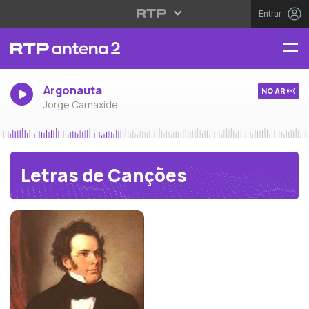
Entrar
Argonauta
NO AR
Jorge Carnaxide
Letras de Canções