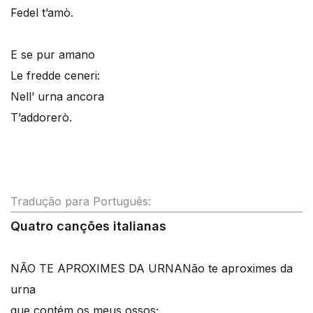
Fedel t’amò.
E se pur amano
Le fredde ceneri:
Nell’ urna ancora
T’addorerò.
Tradução para Português:
Quatro canções italianas
NÃO TE APROXIMES DA URNA
Não te aproximes da
urna
que contém os meus ossos;