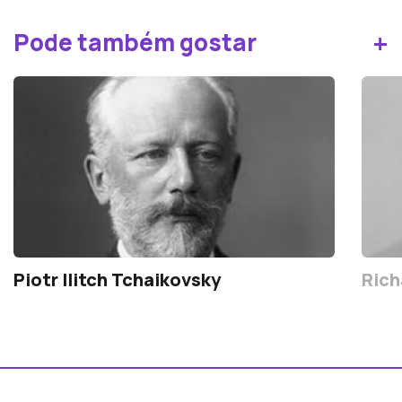
+
Pode também gostar
Piotr Ilitch Tchaikovsky
Rich