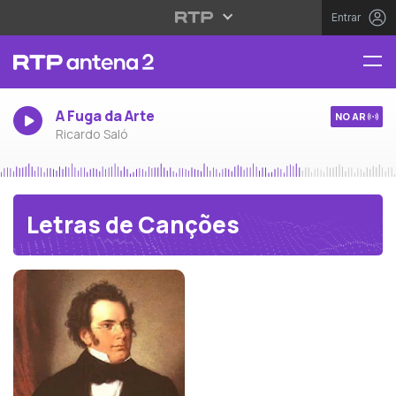
Entrar
A Fuga da Arte
NO AR
Ricardo Saló
Letras de Canções