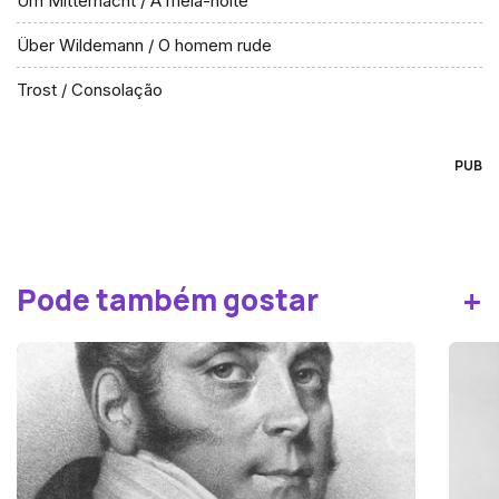
Um Mitternacht / À meia-noite
Über Wildemann / O homem rude
Trost / Consolação
PUB
+
Pode também gostar