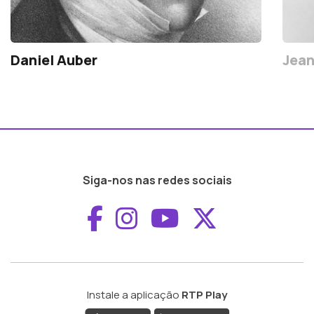
Daniel Auber
Jean
Siga-nos nas redes sociais
Aceder ao Faceboo
Aceder ao Inst
Aceder ao 
Aceder a
Instale a aplicação
RTP Play