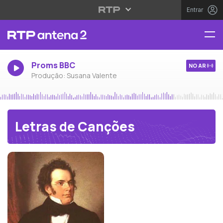
Entrar
Proms BBC
NO AR
Produção: Susana Valente
Letras de Canções