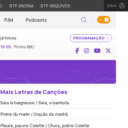
G
RTP ENSINA
RTP ARQUIVOS
Entrar
PJM
Podcasts
Pesquisar
já tocou
PROGRAMAÇÃO
19:00
Proms BBC
Facebook
Instagram
YouTube
X (Twi
Mais Letras de Canções
Sara la baigneuse / Sara, a banhista
Prière du matin / Oração da manhã
Pleure, pauvre Colette / Chora, pobre Colette