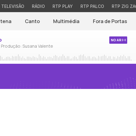
TELEVISÃO
RÁDIO
RTP PLAY
RTP PALCO
RTP ZIG ZA
ntena
Canto
Multimédia
Fora de Portas
o
NO AR
/ Produção: Susana Valente