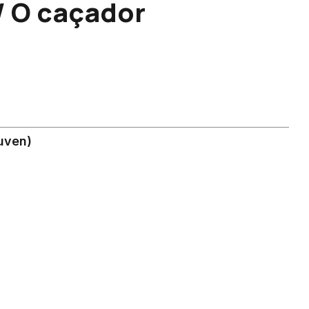
/ O caçador
uven)