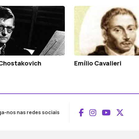
 Chostakovich
Emílio Cavalieri
Aceder ao Face
Aceder ao I
Aceder 
Aced
ga-nos nas redes sociais