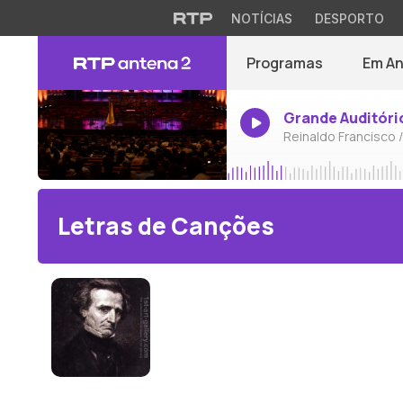
NOTÍCIAS
DESPORTO
Programas
Em A
Grande Auditóri
Reinaldo Francisco 
Letras de Canções
Hector Berlioz