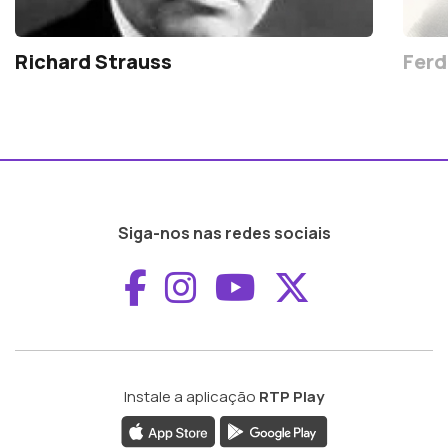
Richard Strauss
Ferd
Siga-nos nas redes sociais
Aceder ao Faceboo
Aceder ao Inst
Aceder ao 
Aceder a
Instale a aplicação
RTP Play