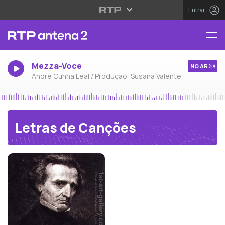
Entrar
Mezza-Voce
NO AR
André Cunha Leal / Produção: Susana Valente
Letras de Canções