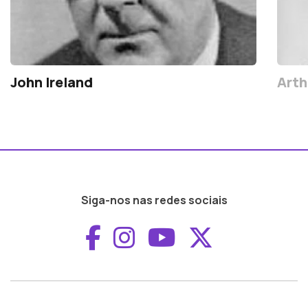
John Ireland
Arth
Siga-nos nas redes sociais
Aceder ao Faceboo
Aceder ao Inst
Aceder ao 
Aceder a