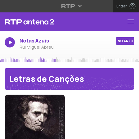
Entrar
Notas Azuis
NO AR
Rui Miguel Abreu
Letras de Canções