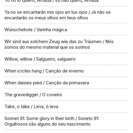
Yo no lo quiero, Amada / Eu não quero, Amada
Ya no se encantarán mis ojos en tus ojos / Já não se
encantarão os meus olhos em teus olhos
Wünschelrute / Varinha mágica
Wir sind aus solchem Zeug wie das zu Träumen / Nós
somos do mesmo material que os sonhos
Willow, willow / Salgueiro, salgueiro
When icicles hang / Canção de inverno
When daisies pied / Canção da primavera
The gravedigger / O coveiro
Take, o take / Leva, ó leva
Sonnet 91: Some glory in their birth / Soneto 91:
Orgulhosos são alguns do seu nascimento