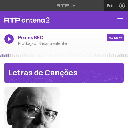
Entrar
Proms BBC
NO AR
Produção: Susana Valente
Letras de Canções