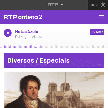
Entrar
Notas Azuis
NO AR
Rui Miguel Abreu
Diversos / Especiais