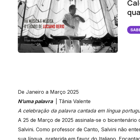
Cal
qua
SAB
De Janeiro a Março 2025
N’uma palavra
| Tânia Valente
A celebração da palavra cantada em língua portug
A 25 de Março de 2025 assinala-se o bicentenári
Salvini. Como professor de Canto, Salvini não en
sua língua, preterida em favor do Italiano. Encanta