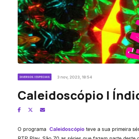
3 nov, 2023, 18:54
DIVERSOS / ESPECIAIS
Caleidoscópio | Índi
O programa
Caleidoscópio
teve a sua primeira sér
RTP Play. São 70 as séries que fazem parte deste g