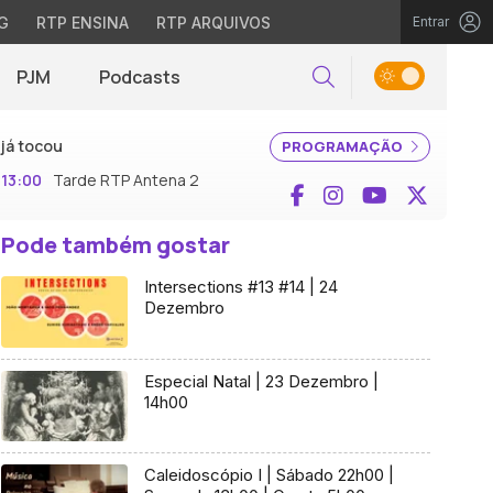
G
RTP ENSINA
RTP ARQUIVOS
Entrar
PJM
Podcasts
Pesquisar
já tocou
PROGRAMAÇÃO
13:00
Tarde RTP Antena 2
Facebook
Instagram
YouTube
X (Twi
Pode também gostar
Intersections #13 #14 | 24
Dezembro
Especial Natal | 23 Dezembro |
14h00
Caleidoscópio I | Sábado 22h00 |