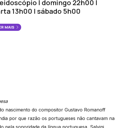
eidoscópio | domingo 22h00 |
rta 13h00 | sábado 5h00
ER MAIS
uesa
o do nascimento do compositor Gustavo Romanoff
tendia por que razão os portugueses não cantavam na
do pela sonoridade da língua portuguesa, Salvini