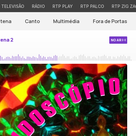
TELEVISÃO
RÁDIO
RTP PLAY
RTP PALCO
RTP ZIG ZA
ntena
Canto
Multimédia
Fora de Portas
tena 2
NO AR