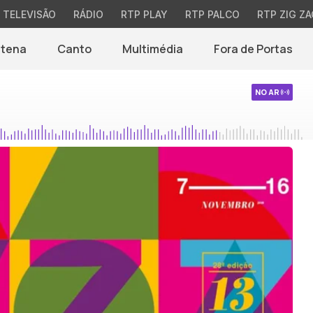
TELEVISÃO
RÁDIO
RTP PLAY
RTP PALCO
RTP ZIG ZA
ntena
Canto
Multimédia
Fora de Portas
NO AR