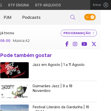
G
RTP ENSINA
RTP ARQUIVOS
Entrar
PJM
Podcasts
Pesquisar
já tocou
PROGRAMAÇÃO
06:00
Música A2
Facebook
Instagram
YouTube
X (Twi
Pode também gostar
Jazz em Agosto | 1 a 11 Agosto
Guimarães Jazz | 9 a 18
Novembro
Festival Literário da Gardunha | 16