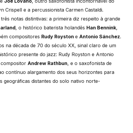
 e
Joe Lovano
, outro saxofonista incontornável do
 Crispell e a percussionista Carmen Castaldi.
s notas distintivas: a primeira diz respeito à grande
Harland
, o histórico baterista holandês
Han Bennink
,
mbém compositores
Rudy Royston
e
Antonio Sánchez
.
s na década de 70 do século XX, sinal claro de um
stórico presente do jazz: Rudy Royston e Antonio
o compositor
Andrew Rathbun
, e o saxofonista de
e ao contínuo alargamento dos seus horizontes para
 geográficas distantes do solo nativo norte-