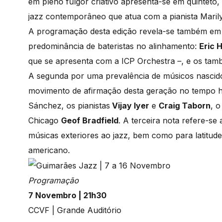
em pleno fulgor criativo apresenta-se em quinteto,
jazz contemporâneo que atua com a pianista Marilyn
A programação desta edição revela-se também em trê
predominância de bateristas no alinhamento:
Eric 
que se apresenta com a ICP Orchestra –, e os ta
A segunda por uma prevalência de músicos nascido
movimento de afirmação desta geração no tempo hi
Sánchez, os pianistas
Vijay Iyer
e
Craig Taborn
, 
Chicago
Geof Bradfield
. A terceira nota refere-s
músicas exteriores ao jazz, bem como para latitudes
americano.
Programação
7 Novembro | 21h30
CCVF | Grande Auditório