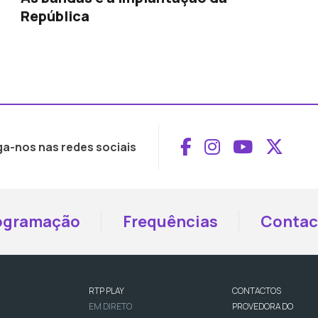
República
Aceder ao Face
Aceder ao I
Aceder 
Aced
ga-nos nas redes sociais
ogramação
Frequências
Contac
RTP PLAY
CONTACTOS
EM DIRETO
PROVEDORA DO