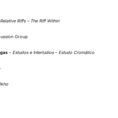
Relative Riffs – The Riff Within
cussion Group
rgas
–
Estudos e Interlúdios
–
Estudo Cromático
p
Okho