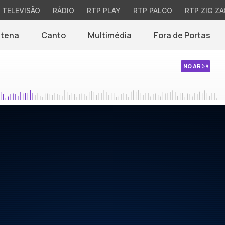
TELEVISÃO
RÁDIO
RTP PLAY
RTP PALCO
RTP ZIG ZA
ntena
Canto
Multimédia
Fora de Portas
NO AR