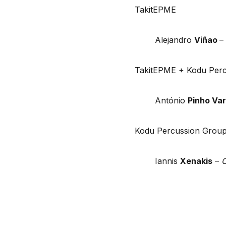
TakitEPME
Alejandro
Viñao
–
TakitEPME + Kodu Per
António
Pinho Va
Kodu Percussion Grou
Iannis
Xenakis
–