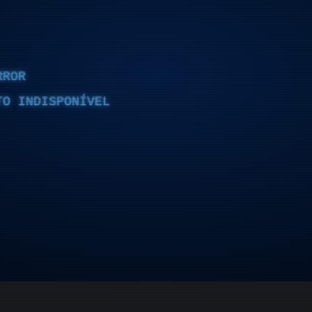
RROR
TO INDISPONÍVEL