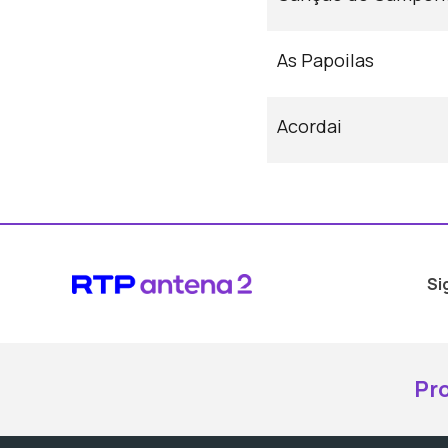
As Papoilas
Acordai
Si
Pr