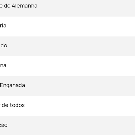
e de Alemanha
ria
ldo
ana
 Enganada
r de todos
ção