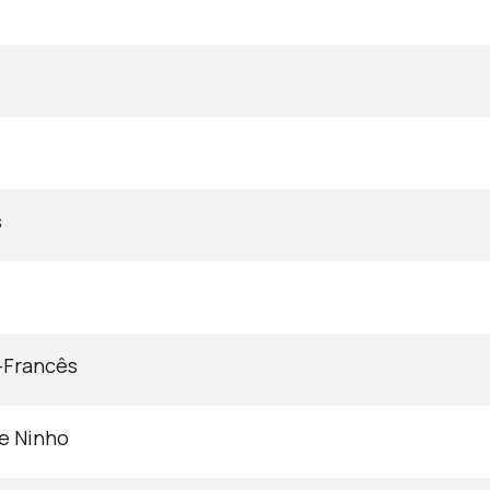
s
-Francês
e Ninho