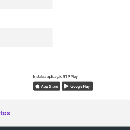
Instale a aplicação
RTP Play
book da RTP Antena 2
nstagram da RTP Antena 2
ao YouTube da RTP Antena 2
er ao X da RTP Antena 2
tos