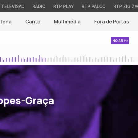
TELEVISÃO
RÁDIO
RTP PLAY
RTP PALCO
RTP ZIG ZA
ntena
Canto
Multimédia
Fora de Portas
NO AR
opes-Graça