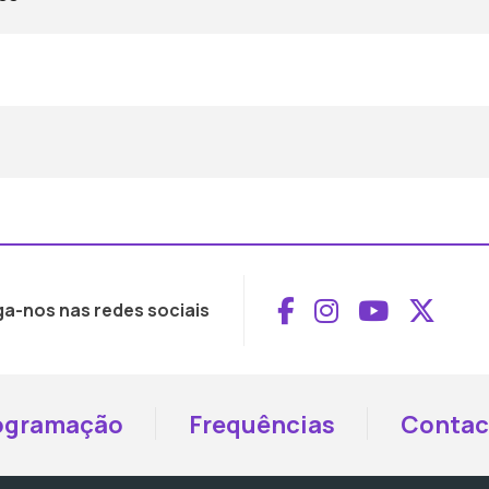
Aceder ao Face
Aceder ao I
Aceder 
Aced
ga-nos nas redes sociais
ogramação
Frequências
Contac