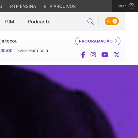
G
RTP ENSINA
RTP ARQUIVOS
Entrar
PJM
Podcasts
Pesquisar
já tocou
PROGRAMAÇÃO
05:00
Divina Harmonia
Facebook
Instagram
YouTube
X (Twi