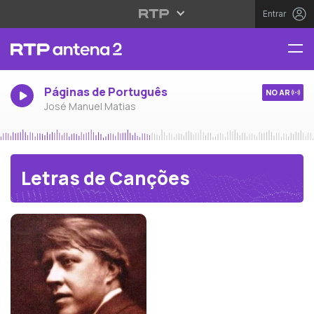
Entrar
Páginas de Português
NO AR
José Manuel Matias
Letras de Canções