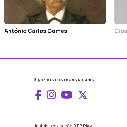
António Carlos Gomes
Gioa
Siga-nos nas redes sociais
Aceder ao Faceboo
Aceder ao Inst
Aceder ao 
Aceder a
Instale a aplicação
RTP Play