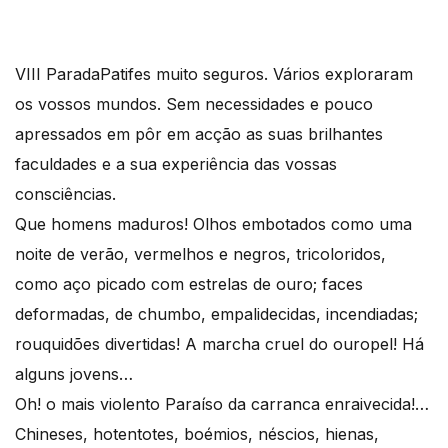
VIII Parada
Patifes muito seguros. Vários exploraram
os vossos mundos. Sem necessidades e pouco
apressados em pôr em acção as suas brilhantes
faculdades e a sua experiência das vossas
consciências.
Que homens maduros! Olhos embotados como uma
noite de verão, vermelhos e negros, tricoloridos,
como aço picado com estrelas de ouro; faces
deformadas, de chumbo, empalidecidas, incendiadas;
rouquidões divertidas! A marcha cruel do ouropel! Há
alguns jovens…
Oh! o mais violento Paraíso da carranca enraivecida!…
Chineses, hotentotes, boémios, néscios, hienas,