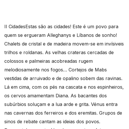
II Cidades
Estas são as cidades! Este é um povo para
quem se ergueram Alleghanys e Líbanos de sonho!
Chalets de cristal e de madeira movem-se em invísiveis
trilhos e roldanas. As velhas crateras cercadas de
colossos e palmeiras acobreadas rugem
melodiosamente nos fogos… Cortejos de Mabs
vestidas de arruivado e de opalino sobem das ravinas.
Lá em cima, com os pés na cascata e nos espinheiros,
os cervos amamentam Diana. As bacantes dos
subúrbios soluçam e a lua arde e grita. Vénus entra
nas cavernas dos ferreiros e dos eremitas. Grupos de
sinos de rebate cantam as ideias dos povos.