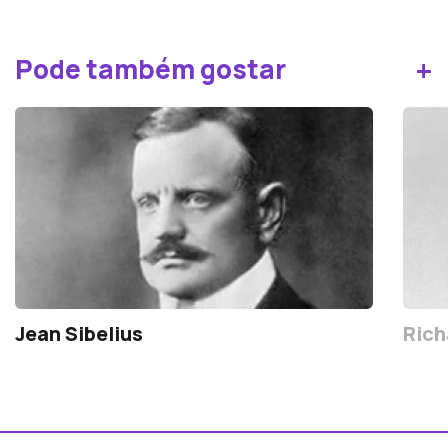
+
Pode também gostar
Jean Sibelius
Rich