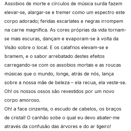
Assobios de morte e círculos de música surda fazem
elevar-se, alargar-se e tremer como um espectro este
corpo adorado; feridas escarlates e negras irrompem
na carne magnífica. As cores próprias da vida tornam-
se mais escuras, dançam e evaporam-se à volta da
Visão sobre o local. E os calafrios elevam-se e
bramem, e o sabor arrebatado destes efeitos
carregando-se com os assobios mortais e as roucas
músicas que o mundo, longe, atrás de nós, lança
sobre a nossa mãe de beleza – ela recua, ela veste-se.
Oh! os nossos ossos são revestidos por um novo
corpo amoroso.
Oh! a face cinzenta, o escudo de cabelos, os braços
de cristal! O canhão sobe o qual eu devo abater-me
através da confusão das árvores e do ar ligeiro!