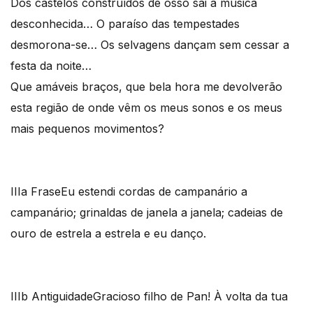
Dos castelos construídos de osso sai a música
desconhecida… O paraíso das tempestades
desmorona-se… Os selvagens dançam sem cessar a
festa da noite…
Que amáveis braços, que bela hora me devolverão
esta região de onde vêm os meus sonos e os meus
mais pequenos movimentos?
IIIa Frase
Eu estendi cordas de campanário a
campanário; grinaldas de janela a janela; cadeias de
ouro de estrela a estrela e eu danço.
IIIb Antiguidade
Gracioso filho de Pan! À volta da tua