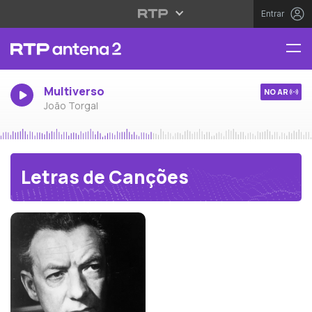
Entrar
Multiverso
NO AR
João Torgal
Letras de Canções