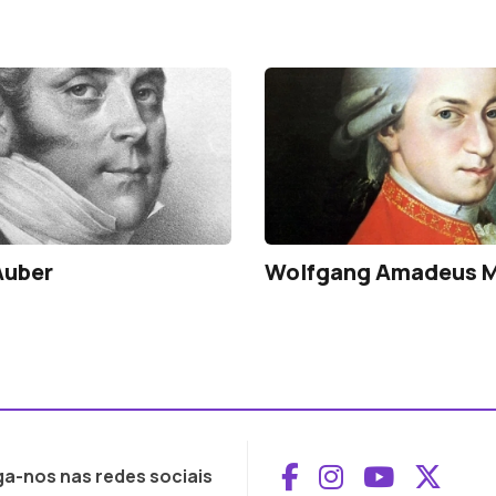
Auber
Wolfgang Amadeus M
Aceder ao Face
Aceder ao I
Aceder 
Aced
ga-nos nas redes sociais