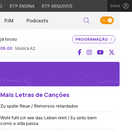
G
RTP ENSINA
RTP ARQUIVOS
Entrar
PJM
Podcasts
Pesquisar
já tocou
PROGRAMAÇÃO
06:00
Música A2
Facebook
Instagram
YouTube
X (Twi
Mais Letras de Canções
Zu späte Reue / Remorsos retardados
Wohl fühl ich wie das Leben rinnt / Eu sinto bem
como a vida passa