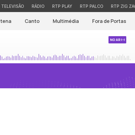
TELEVISÃO
RÁDIO
RTP PLAY
RTP PALCO
RTP ZIG ZA
ntena
Canto
Multimédia
Fora de Portas
NO AR