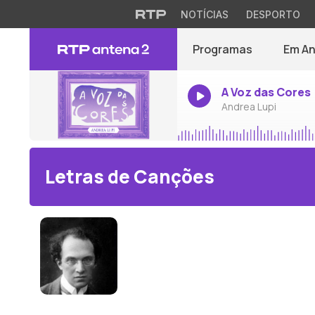
NOTÍCIAS
DESPORTO
Programas
Em A
A Voz das Cores
Andrea Lupi
Letras de Canções
Franz Schreker