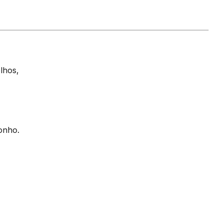
lhos,
onho.