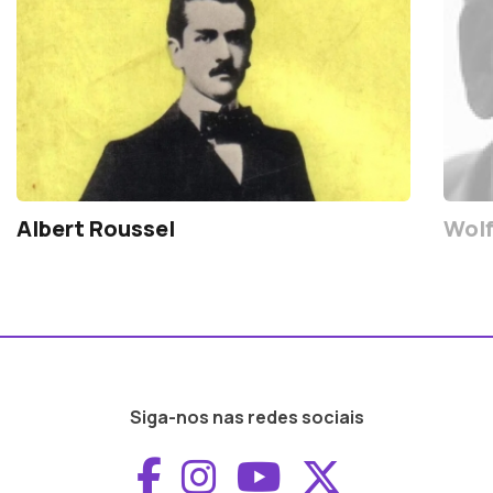
Albert Roussel
Wolf
Siga-nos nas redes sociais
Aceder ao Faceboo
Aceder ao Inst
Aceder ao 
Aceder a