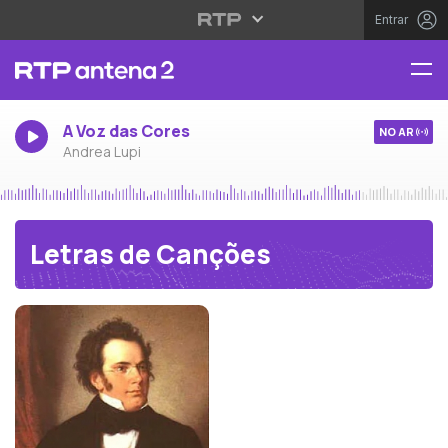
Entrar
A Voz das Cores
NO AR
Andrea Lupi
Letras de Canções