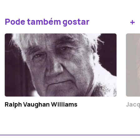
+
Pode também gostar
Ralph Vaughan Williams
Jacq