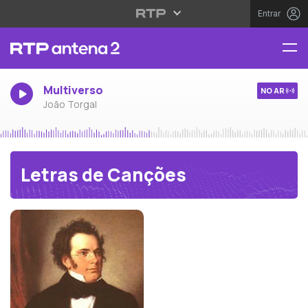
Entrar
Multiverso
NO AR
João Torgal
Letras de Canções