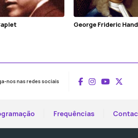
aplet
George Frideric Hand
Aceder ao Face
Aceder ao I
Aceder 
Aced
ga-nos nas redes sociais
ogramação
Frequências
Contac