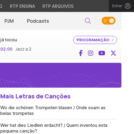
G
RTP ENSINA
RTP ARQUIVOS
Entrar
PJM
Podcasts
Pesquisar
já tocou
PROGRAMAÇÃO
02:00
Jazz a 2
Facebook
Instagram
YouTube
X (Twi
Mais Letras de Canções
Wo die schönen Trompeten blasen / Onde soam as
belas trompetas
Wer hat dies Liedlein erdacht? / Quem inventou esta
pequena canção?