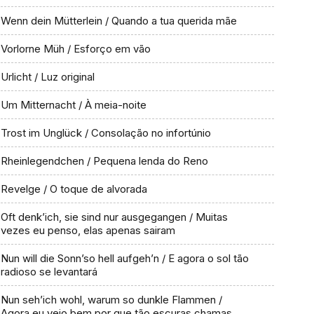
Wenn dein Mütterlein / Quando a tua querida mãe
Vorlorne Müh / Esforço em vão
Urlicht / Luz original
Um Mitternacht / À meia-noite
Trost im Unglück / Consolação no infortúnio
Rheinlegendchen / Pequena lenda do Reno
Revelge / O toque de alvorada
Oft denk’ich, sie sind nur ausgegangen / Muitas
vezes eu penso, elas apenas sairam
Nun will die Sonn’so hell aufgeh’n / E agora o sol tão
radioso se levantará
Nun seh’ich wohl, warum so dunkle Flammen /
Agora eu vejo bem por que tão escuras chamas