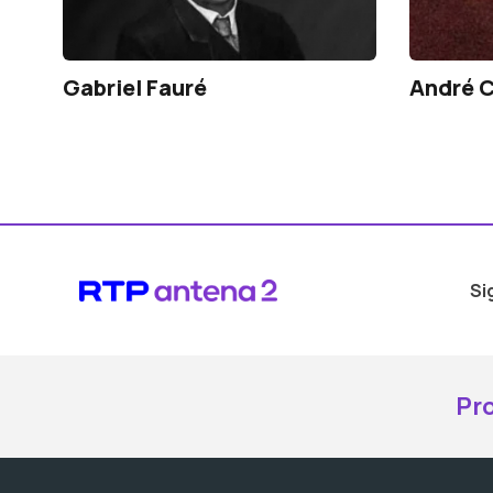
Gabriel Fauré
André C
Si
Pr