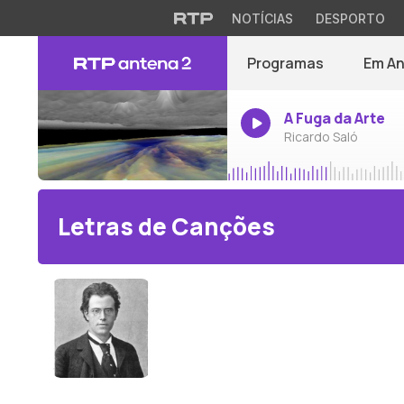
NOTÍCIAS
DESPORTO
Programas
Em A
A Fuga da Arte
Ricardo Saló
Letras de Canções
Gustav Mahler