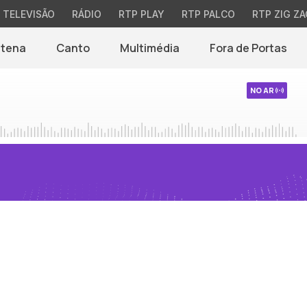
TELEVISÃO
RÁDIO
RTP PLAY
RTP PALCO
RTP ZIG ZA
ntena
Canto
Multimédia
Fora de Portas
NO AR