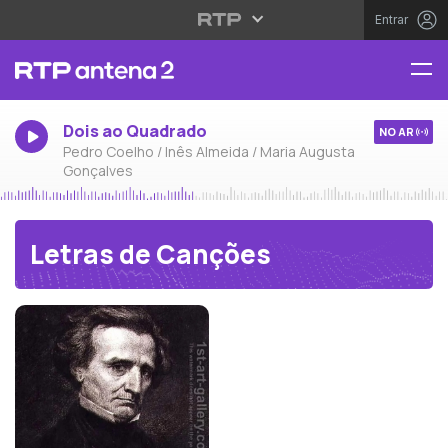
Entrar
Dois ao Quadrado
NO AR
Pedro Coelho / Inês Almeida / Maria Augusta
Gonçalves
Letras de Canções