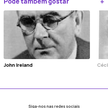
+
Pode também gostar
John Ireland
Céci
Siga-nos nas redes sociais