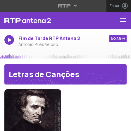
Entrar
Fim de Tarde RTP Antena 2
NO AR
António Pires Veloso
Letras de Canções