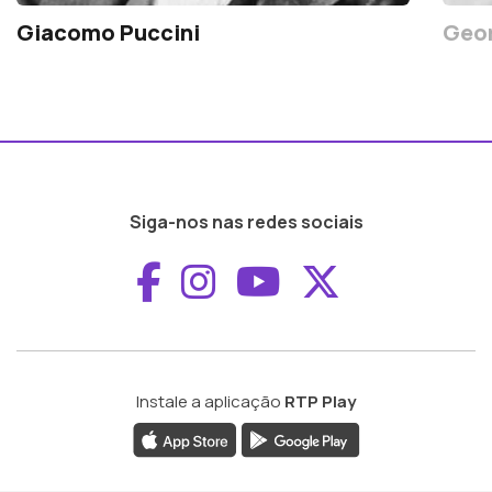
Giacomo Puccini
Geor
Siga-nos nas redes sociais
Aceder ao Faceboo
Aceder ao Inst
Aceder ao 
Aceder a
Instale a aplicação
RTP Play