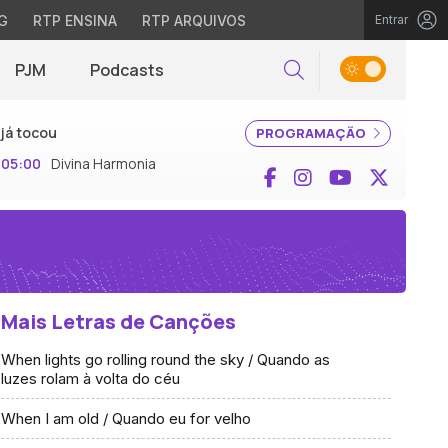
G
RTP ENSINA
RTP ARQUIVOS
Entrar
PJM
Podcasts
Pesquisar
já tocou
PROGRAMAÇÃO
05:00
Divina Harmonia
Facebook
Instagram
YouTube
X (Twi
Mais Letras de Canções
When lights go rolling round the sky / Quando as
luzes rolam à volta do céu
When I am old / Quando eu for velho