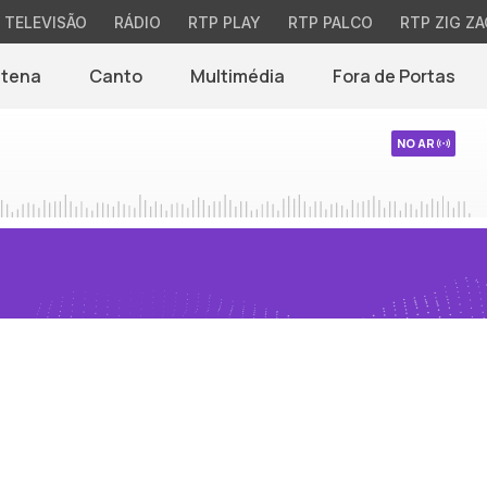
TELEVISÃO
RÁDIO
RTP PLAY
RTP PALCO
RTP ZIG ZA
ntena
Canto
Multimédia
Fora de Portas
NO AR