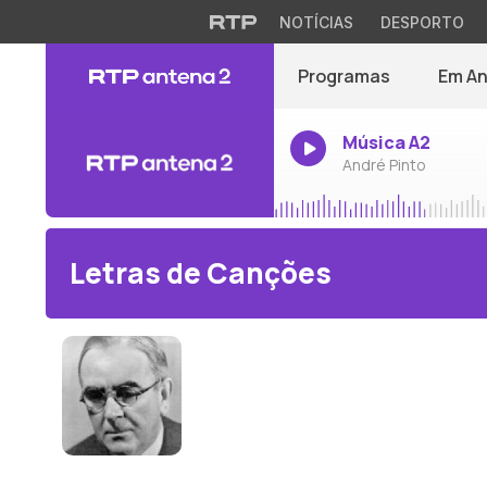
NOTÍCIAS
DESPORTO
Programas
Em A
Música A2
André Pinto
Letras de Canções
John Ireland