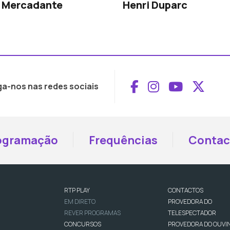
o Mercadante
Henri Duparc
Aceder ao Face
Aceder ao I
Aceder 
Aced
ga-nos nas redes sociais
ogramação
Frequências
Contac
RTP PLAY
CONTACTOS
EM DIRETO
PROVEDORA DO
REVER PROGRAMAS
TELESPECTADOR
CONCURSOS
PROVEDORA DO OUVI