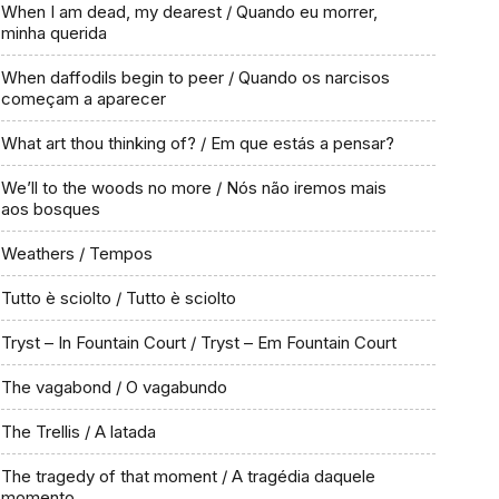
When I am dead, my dearest / Quando eu morrer,
minha querida
When daffodils begin to peer / Quando os narcisos
começam a aparecer
What art thou thinking of? / Em que estás a pensar?
We’ll to the woods no more / Nós não iremos mais
aos bosques
Weathers / Tempos
Tutto è sciolto / Tutto è sciolto
Tryst – In Fountain Court / Tryst – Em Fountain Court
The vagabond / O vagabundo
The Trellis / A latada
The tragedy of that moment / A tragédia daquele
momento