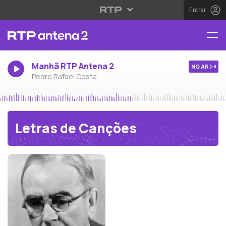
Entrar
Manhã RTP Antena 2
NO AR
Pedro Rafael Costa
Letras de Canções