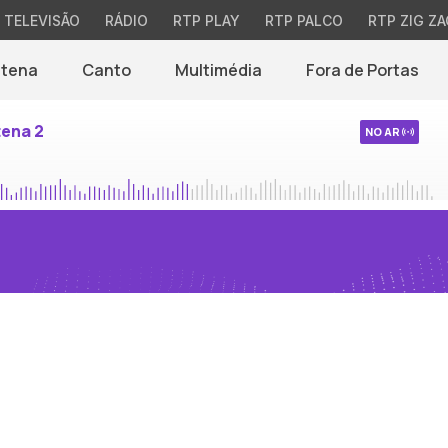
TELEVISÃO
RÁDIO
RTP PLAY
RTP PALCO
RTP ZIG ZA
ntena
Canto
Multimédia
Fora de Portas
tena 2
NO AR