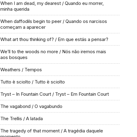
When I am dead, my dearest / Quando eu morrer,
minha querida
When daffodils begin to peer / Quando os narcisos
começam a aparecer
What art thou thinking of? / Em que estás a pensar?
We’ll to the woods no more / Nós não iremos mais
aos bosques
Weathers / Tempos
Tutto è sciolto / Tutto è sciolto
Tryst – In Fountain Court / Tryst – Em Fountain Court
The vagabond / O vagabundo
The Trellis / A latada
The tragedy of that moment / A tragédia daquele
momento