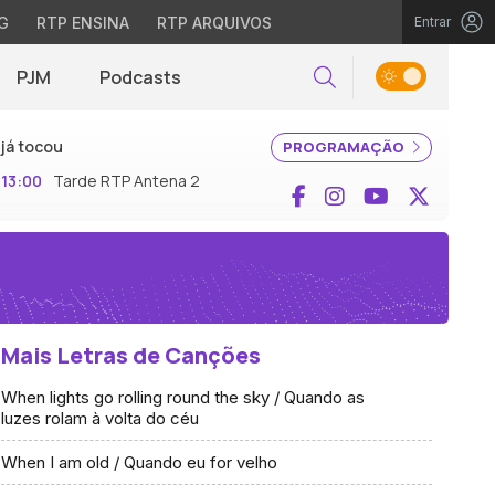
G
RTP ENSINA
RTP ARQUIVOS
Entrar
PJM
Podcasts
Pesquisar
já tocou
PROGRAMAÇÃO
13:00
Tarde RTP Antena 2
Facebook
Instagram
YouTube
X (Twi
Mais Letras de Canções
When lights go rolling round the sky / Quando as
luzes rolam à volta do céu
When I am old / Quando eu for velho