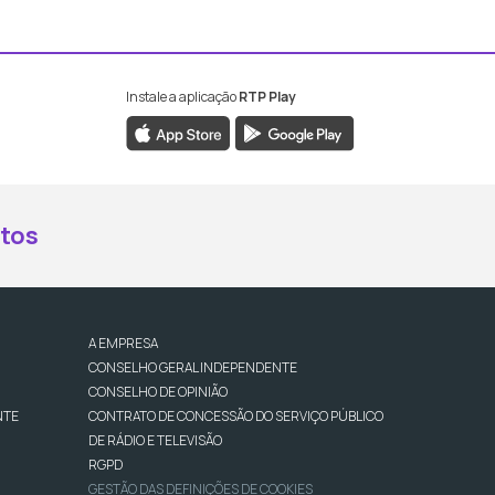
Instale a aplicação
RTP Play
book da RTP Antena 2
nstagram da RTP Antena 2
ao YouTube da RTP Antena 2
er ao X da RTP Antena 2
tos
A EMPRESA
CONSELHO GERAL INDEPENDENTE
CONSELHO DE OPINIÃO
NTE
CONTRATO DE CONCESSÃO DO SERVIÇO PÚBLICO
DE RÁDIO E TELEVISÃO
RGPD
GESTÃO DAS DEFINIÇÕES DE COOKIES