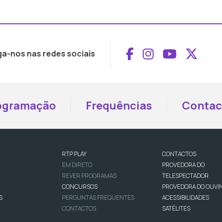
Aceder ao Face
Aceder ao I
Aceder 
Aced
ga-nos nas redes sociais
ogramação
Frequências
Contac
RTP PLAY
CONTACTOS
EM DIRETO
PROVEDORA DO
REVER PROGRAMAS
TELESPECTADOR
CONCURSOS
PROVEDORA DO OUVI
S
PERGUNTAS FREQUENTES
ACESSIBILIDADES
CONTACTOS
SATÉLITES