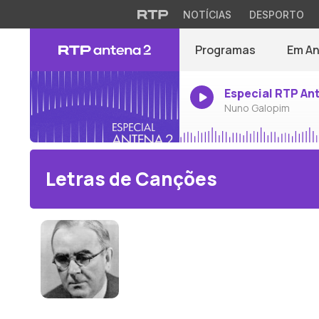
NOTÍCIAS
DESPORTO
Programas
Em A
Especial RTP An
Nuno Galopim
Letras de Canções
John Ireland