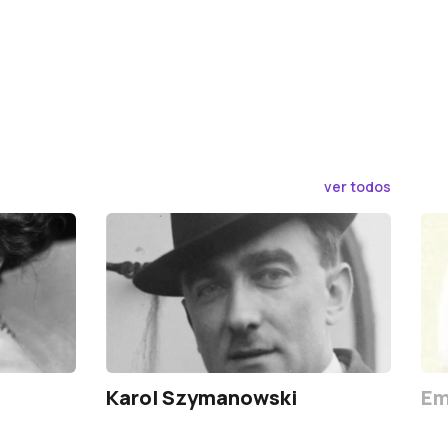
ver todos
Karol Szymanowski
Em