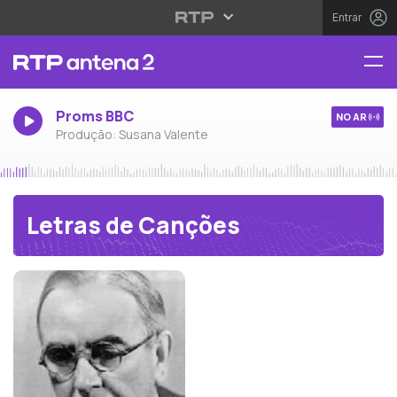
Entrar
Proms BBC
NO AR
Produção: Susana Valente
Letras de Canções