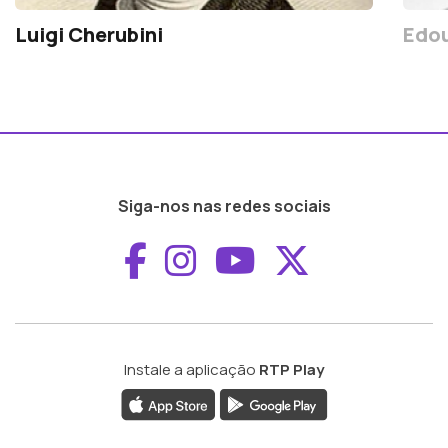
Luigi Cherubini
Edou
Siga-nos nas redes sociais
Aceder ao Faceboo
Aceder ao Inst
Aceder ao 
Aceder a
Instale a aplicação
RTP Play